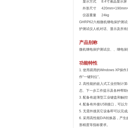
显示方式 8.4寸液晶显示屏
外形尺寸 420mm×190mm×
仪器重量 24kg
GHRP62六相微机继电保护测
护测试仪人机对话、显示及所有
产品别称
微机继电保护测试仪、、继电保
功能特性
1. 使用易用的Windows
作“一键到位”。
2. 高性能的嵌入式工业控制计
态、下一步工作提示及各种帮助
3. 配备有超薄型工业键盘和触
4. 配备有外接USB接口，可
5. 无需外接其它设备即可以
6. 采用高性能D/A转换器，
形精度等指标要求。