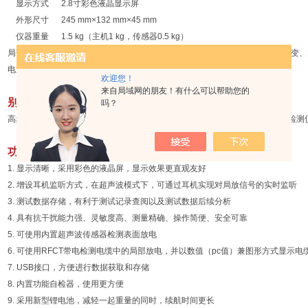
显示方式 2.8寸彩色液晶显示屏
外形尺寸 245 mm×132 mm×45 mm
仪器重量 1.5 kg（主机1 kg，传感器0.5 kg）
局部放电测试仪包含超声波（AA）和高频CT（HFCT）两种传感器，适用于主变
电巡检定位
欢迎您！
来自局域网的朋友！有什么可以帮助您的
别称
吗？
高频局部放电检测仪，高频局部放电巡检定位仪，局部放电巡检仪，局部放电检测
功能特性
1. 显示清晰，采用彩色的液晶屏，显示效果更直观友好
2. 增设耳机监听方式，在超声波模式下，可通过耳机实现对局放信号的实时监听
3. 测试数据存储，有利于测试记录查阅以及测试数据后续分析
4. 具有抗干扰能力强、灵敏度高、测量精确、操作简便、安全可靠
5. 可使用内置超声波传感器检测表面放电
6. 可使用RFCT带电检测电缆中的局部放电，并以数值（pc值）兼图形方式显示
7. USB接口，方便进行数据获取和存储
8. 内置功能自检器，使用更方便
9. 采用新型锂电池，减轻一起重量的同时，续航时间更长