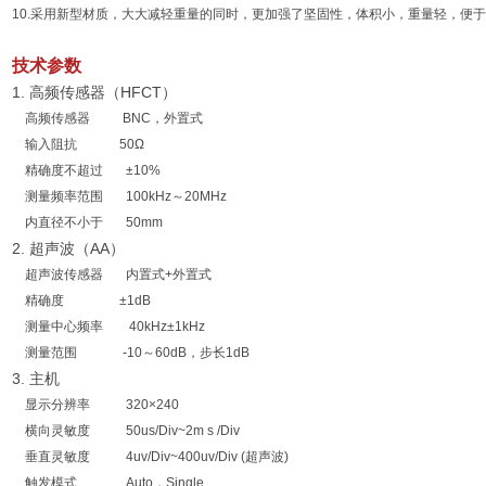
10.采用新型材质，大大减轻重量的同时，更加强了坚固性，体积小，重量轻，便
技术参数
1. 高频传感器（HFCT）
高频传感器 BNC，外置式
输入阻抗 50Ω
精确度不超过 ±10%
测量频率范围 100kHz～20MHz
内直径不小于 50mm
2. 超声波（AA）
超声波传感器 内置式+外置式
精确度 ±1dB
测量中心频率 40kHz±1kHz
测量范围 -10～60dB，步长1dB
3. 主机
显示分辨率 320×240
横向灵敏度 50us/Div~2m s /Div
垂直灵敏度 4uv/Div~400uv/Div (超声波)
触发模式 Auto，Single