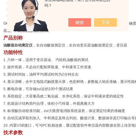
来自局域网的朋友！有什么可以帮助您的
显示方式 5.4″大屏幕触摸式彩色液晶屏（中文显示）
吗？
外形尺寸 420 mm×340 mm×190 mm
仪器重量 9 kg
GHAV306
油酸值自动测定仪
采用六杯一体式设计，它具有体积小、重量轻、准确
器油、 汽轮机油酸值的测试。
产品别称
油酸值自动测定仪
，全自动酸值测定仪，全自动变压器油酸值测定仪，变压器
功能特性
1. 六杯一体，适用于变压器油、 汽轮机油酸值的测试
2. 操作简易，不必自行配制萃取液、中和液等工作溶液
3. 测试时间短，油样平均测试时间为2分钟左右
4. 显示清晰，全中文电阻式触摸显示屏，色彩鲜艳，参数输入响应准确，显示性能
5. 断电存储，可存储zui近的100个测试结果
6. 系统稳定，大容量高效二氧化碳、水净化系统，保证中和液浓度的稳定性
7. 机箱设计结构简约合理，体积小巧玲珑，外观典雅大方
8. 标准酸自动校准功能，zui大限度地消除系统误差，保证测定结果的准确度
9. 自动完成萃取剂加入、中和滴定及终点判别、酸值计算、数据保存及打印输出等
10. 内置USB接口，可与PC机相连接，通过配套软件将仪器内部数据全部上传至
技术参数