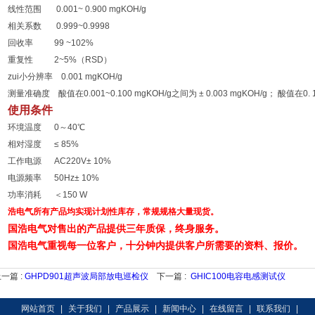
线性范围 0.001~ 0.900 mgKOH/g
相关系数 0.999~0.9998
回收率 99 ~102%
重复性 2~5%（RSD）
zui小分辨率 0.001 mgKOH/g
测量准确度 酸值在0.001~0.100 mgKOH/g之间为 ± 0.003 mgKOH/g； 酸值在0.
使用条件
环境温度 0～40℃
相对湿度 ≤ 85%
工作电源 AC220V± 10%
电源频率 50Hz± 10%
功率消耗 ＜150 W
浩电气所有产品均实现计划性库存，常规规格大量现货。
国浩电气对售出的产品提供三年质保，终身服务。
国浩电气重视每一位客户，十分钟内提供客户所需要的资料、报价。
一篇 :
GHPD901超声波局部放电巡检仪
下一篇 :
GHIC100电容电感测试仪
网站首页
|
关于我们
|
产品展示
|
新闻中心
|
在线留言
|
联系我们
|