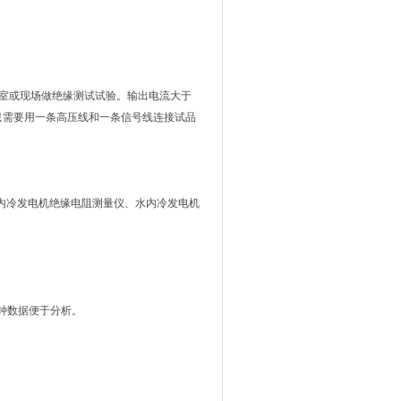
室或现场做绝缘测试试验。输出电流大于
统。只需要用一条高压线和一条信号线连接试品
内冷发电机绝缘电阻测量仪、水内冷发电机
分钟数据便于分析。