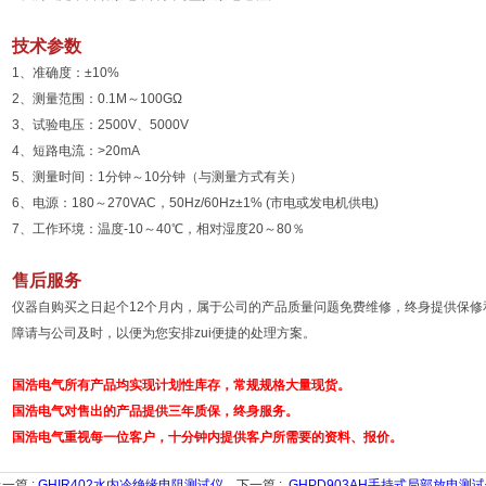
技术参数
1、准确度：±10%
2、测量范围：0.1M～100GΩ
3、试验电压：2500V、5000V
4、短路电流：>20mA
5、测量时间：1分钟～10分钟（与测量方式有关）
6、电源：180～270VAC，50Hz/60Hz±1% (市电或发电机供电)
7、工作环境：温度-10～40℃，相对湿度20～80％
售后服务
仪器自购买之日起个12个月内，属于公司的产品质量问题免费维修，终身提供保
障请与公司及时，以便为您安排zui便捷的处理方案。
国浩电气所有产品均实现计划性库存，常规规格大量现货。
国浩电气对售出的产品提供三年质保，终身服务。
国浩电气重视每一位客户，十分钟内提供客户所需要的资料、报价。
一篇 :
GHIR402水内冷绝缘电阻测试仪
下一篇 :
GHPD903AH手持式局部放电测