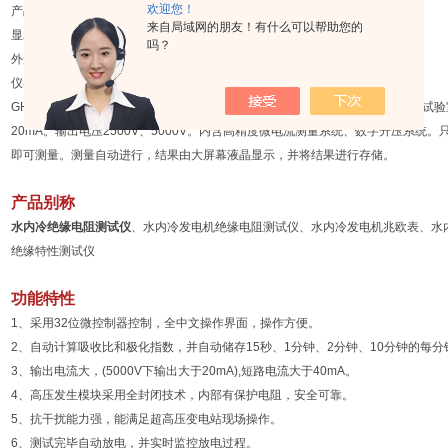
欢迎您！
产品类型 绝缘及接地检测
来自局域网的朋友！有什么可以帮助您的
显示方式 240×128液晶显示
吗？
外形尺寸 320mm×240mm×130mm
仪器重量 4kg
GHIR403型
水内冷绝缘电阻测试仪
于水内冷发电机的测量试验，同时也可用于试验
20mA。输出电压2500V、5000V。内含高精度微电流测量系统、数字升压系
即可测量。测量自动进行，结果由大屏幕液晶显示，并将结果进行存储。
产品别称
水内冷绝缘电阻测试仪
、水内冷发电机绝缘电阻测试仪、水内冷发电机兆欧表、水
绝缘特性测试仪
功能特性
1、
采用32位微控制器控制，全中文操作界面，操作方便。
2、自动计算吸收比和极化指数，并自动储存15秒、1分钟、2分钟、10分钟的每
3、输出电流大，(5000V下输出大于20mA),短路电流大于40mA。
4、高压发生模块采用全封闭技术，内部有保护电阻，安全可靠。
5、抗干扰能力强，能满足超高压变电站现场操作。
6、测试完毕自动放电，并实时监控放电过程。