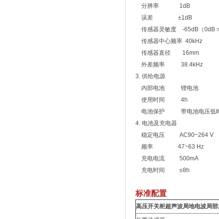
分辨率 1dB
误差 ±1dB
传感器灵敏度 -65dB（0dB = 1vo
传感器中心频率 40kHz
传感器直径 16mm
外差频率 38.4kHz
3. 供给电源
内部电池 锂电池
使用时间 4h
电池保护 带电池电压低时或
4. 电池及充电器
稳定电压 AC90~264 V
频率 47~63 Hz
充电电流 500mA
充电时间 ≤8h
标准配置
高压开关柜超声波局地电波局部