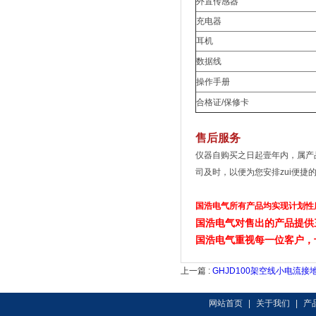
外置传感器
充电器
耳机
数据线
操作手册
合格证/保修卡
售后服务
仪器自购买之日起壹年内，属产
司及时，以便为您安排zui便捷
国浩电气所有产品均实现计划性
国浩电气对售出的产品提供
国浩电气重视每一位客户，
上一篇 :
GHJD100架空线小电流接
网站首页
|
关于我们
|
产