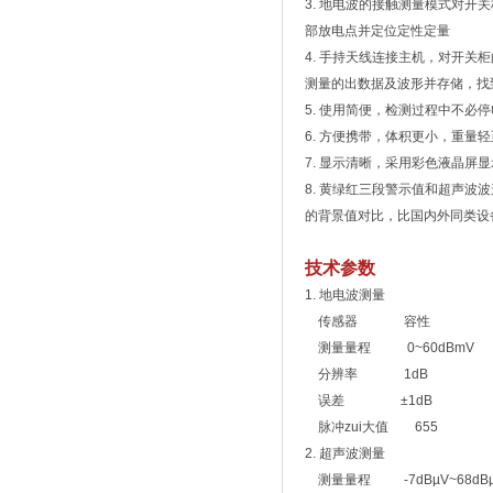
3. 地电波的接触测量模式对
部放电点并定位定性定量
4. 手持天线连接主机，对开
测量的出数据及波形并存储，找
5. 使用简便，检测过程中不必
6. 方便携带，体积更小，重量轻至
7. 显示清晰，采用彩色液晶屏
8. 黄绿红三段警示值和超声
的背景值对比，比国内外同类设
技术参数
1. 地电波测量
传感器 容性
测量量程 0~60dBmV
分辨率 1dB
误差 ±1dB
脉冲zui大值 655
2. 超声波测量
测量量程 -7dBµV~68dB