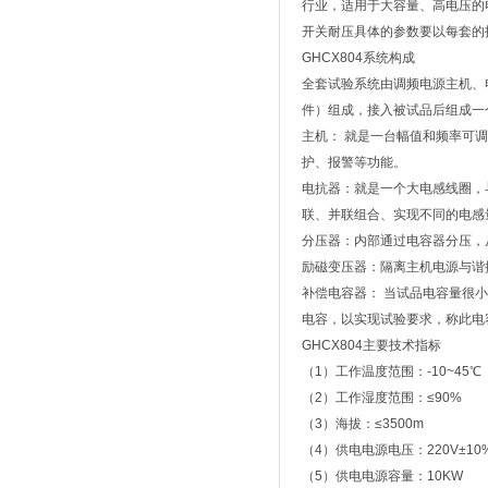
行业，适用于大容量、高电压的
开关耐压具体的参数要以每套的
GHCX804系统构成
全套试验系统由调频电源主机、
件）组成，接入被试品后组成一
主机： 就是一台幅值和频率可
护、报警等功能。
电抗器：就是一个大电感线圈，
联、并联组合、实现不同的电感
分压器：内部通过电容器分压，
励磁变压器：隔离主机电源与谐
补偿电容器： 当试品电容量很
电容，以实现试验要求，称此电
GHCX804主要技术指标
（1）工作温度范围：-10~45℃
（2）工作湿度范围：≤90%
（3）海拔：≤3500m
（4）供电电源电压：220V±10%
（5）供电电源容量：10KW