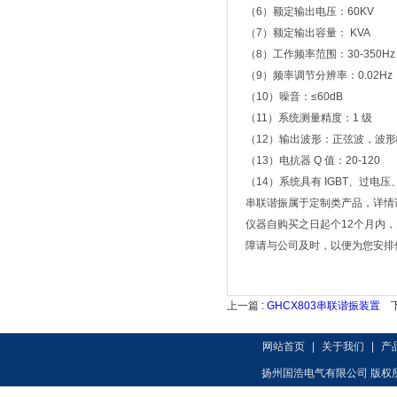
（6）额定输出电压：60KV
（7）额定输出容量： KVA
（8）工作频率范围：30-350
（9）频率调节分辨率：0.02Hz；
（10）噪音：≤60dB
（11）系统测量精度：1 级
（12）输出波形：正弦波，波形
（13）电抗器 Q 值：20-120
（14）系统具有 IGBT、过
串联谐振属于定制类产品，详情
仪器自购买之日起个12个月内
障请与公司及时，以便为您安排
上一篇 :
GHCX803串联谐振装置
下
网站首页
|
关于我们
|
产
扬州国浩电气有限公司 版权