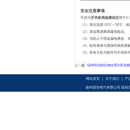
安全注意事项
手持式
开关柜局放测试仪
用于3
（1）请在温度-20℃～50℃，
（2）请远离易燃易爆危险品。
（3）为防止干扰或漏电事故，
（4）如有液体与腐蚀性物质接
（5）所有主机与附件均不得拆
上一篇 :
GHPD1002UltraTEV
网站首页
|
关于我们
|
产
扬州国浩电气有限公司 版权