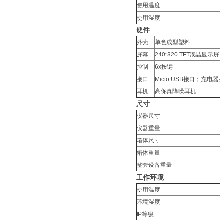
使用温度
使用湿度
硬件
外壳
单色成型塑料
屏幕
240*320 TFT液晶显示屏
控制
6x按键
接口
Micro USB接口；
耳机
高保真降噪耳机
尺寸
仪器尺寸
仪器重量
箱体尺寸
箱体重量
整套设备重量
工作环境
使用温度
环境湿度
IP等级