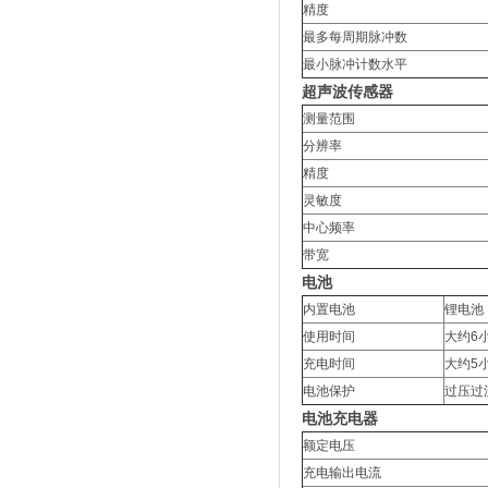
精度
最多每周期脉冲数
最小脉冲计数水平
超声波传感器
测量范围
分辨率
精度
灵敏度
中心频率
带宽
电池
内置电池
锂电池，
使用时间
大约6
充电时间
大约5
电池保护
过压过
电池充电器
额定电压
充电输出电流