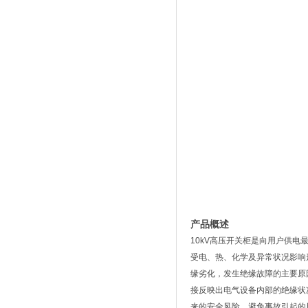
产品概述
10kV高压开关柜是向用户供
受电、热、化学及异常状况影响
缘劣化，发生绝缘故障的主要原
接反映出电气设备内部的绝缘状
来的安全风险，避免事故引起的