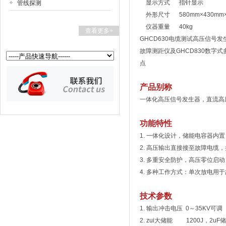
显示方式 指针显示
管线探测
外形尺寸 580mm×430mm×
仪器重量 40kg
查看更多+
GHCD630电缆测试高压信号
故障测距仪及GHCD830数
点
产品别称
一体化高压信号发生器，直流高
功能特性
1. 一体化设计，储能电容器内
2. 高压输出直接接至故障电缆
3. 多重安全防护，高压零位启
4. 多种工作方式：单次放电
技术参数
1. 输出冲击电压 0～35KV可调
2. zui大储能 1200J，2u