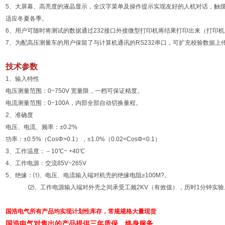
5、大屏幕、高亮度的液晶显示，全汉字菜单及操作提示实现友好的人机对话，触
适应冬夏各季。
6、用户可随时将测试的数据通过232接口外接微型打印机将结果打印出来（打印
7、为配高压测量车的用户保留了与计算机通讯的RS232串口，可扩充校验数据上
技术参数
1、输入特性
电压测量范围：0~750V 宽量限，一档可保证精度。
电流测量范围：0~100A，内部全部自动切换量程。
2、准确度
电压、电流、频率：±0.2%
功率：±0.5%（CosΦ>0.1），±1.0%（0.02<CosΦ<0.1）
3、工作温度：－10℃~ +40℃
4、工作电源：交流85V~265V
5、绝缘：⑴、电压、电流输入端对机壳的绝缘电阻≥100M?。
⑵、工作电源输入端对外壳之间承受工频2KV（有效值），历时1分钟实验
国浩电气所有产品均实现计划性库存，常规规格大量现货
国浩电气对售出的产品提供三年质保，终身服务。