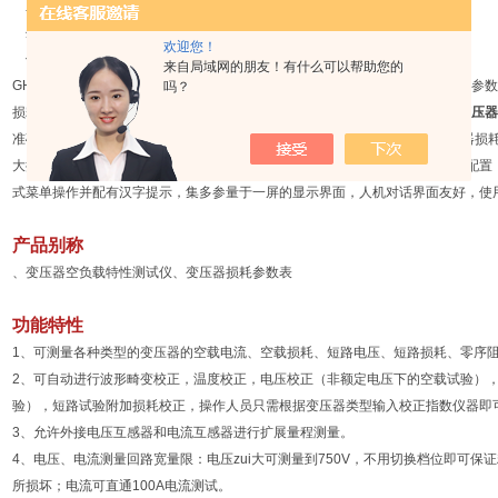
显示方式 7.2寸单色液晶屏
外形尺寸 350mm×260mm×130mm
欢迎您！
仪器重量 4kg
来自局域网的朋友！有什么可以帮助您的
GHTL100型
变压器损耗参数测试仪
是我公司开发、研制的专门用于变压器损耗参数
吗？
损耗、空载电流、负载损耗、阻抗电压等参数可进行精密的测量。GHTL100
变压器
准确度高、稳定性好、操作简便易学等优点,*可取代以往利用多表法测量变压器损
大提高了工作效率。它以大屏幕图形式液晶作为显示窗口（有彩色和单色两种配置
式菜单操作并配有汉字提示，集多参量于一屏的显示界面，人机对话界面友好，使
产品别称
、变压器空负载特性测试仪、变压器损耗参数表
功能特性
1、可测量各种类型的变压器的空载电流、空载损耗、短路电压、短路损耗、零序
2、可自动进行波形畸变校正，温度校正，电压校正（非额定电压下的空载试验）
验），短路试验附加损耗校正，操作人员只需根据变压器类型输入校正指数仪器即
3、允许外接电压互感器和电流互感器进行扩展量程测量。
4、电压、电流测量回路宽量限：电压zui大可测量到750V，不用切换档位即可
所损坏；电流可直通100A电流测试。