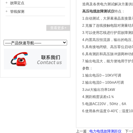
故障定点
造商及各类电力测试解决方案供
高压电缆故障测试仪
特点：
管线探测
1.自动测试，大屏幕液晶直接
2.克服了连线接触电阻对测量
查看更多+
3.可以使用芯线进行护层故障
4.内置高压恒流源，输出的电
5.具有接地闭锁、高压零位启
6.具有测距和高压脉冲源两种
7.输出电流大，能方便地用于
参数：
1.输出电压0～10KV可调
2.输出电流0～100mA可调
3.zui大输出功率1kW
4.测距精度误差≤1％
5.电源AC220V，50Hz，6A
6.使用条件温度:0-40℃；湿度10
上一篇 :
电力电缆故障测距仪
下一篇