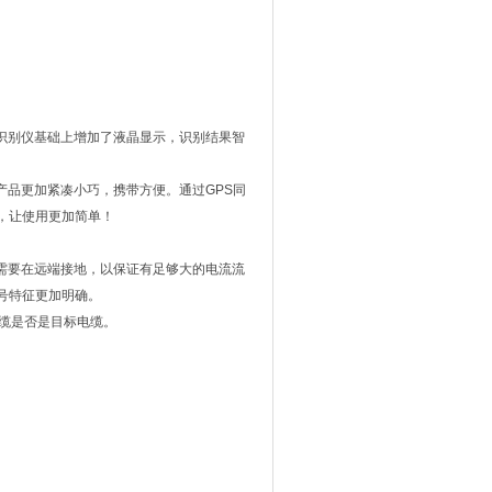
识别仪基础上增加了液晶显示，识别结果智
品更加紧凑小巧，携带方便。通过GPS同
，让使用更加简单！
需要在远端接地，以保证有足够大的电流流
号特征更加明确。
缆是否是目标电缆。