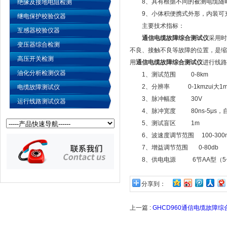
8、具有根据不同的被测电缆随时
绝缘及接地电阻检测
9、小体积便携式外形，内装可充
继电保护校验仪器
主要技术指标：
互感器校验仪器
通信电缆故障综合测试仪
采用时
变压器综合检测
不良、接触不良等故障的位置，是缩
高压开关检测
用
通信电缆故障综合测试仪
进行线路
油化分析检测仪器
1、测试范围 0-8km
2、分辨率 0-1kmzui大1m，2k
电缆故障测试仪
3、脉冲幅度 30V
运行线路测试仪器
4、脉冲宽度 80ns-5μs，
5、测试盲区 1m
6、波速度调节范围 100-300m
7、增益调节范围 0-80db
8、供电电源 6节AA型（5
分享到：
上一篇 :
GHCD960通信电缆故障