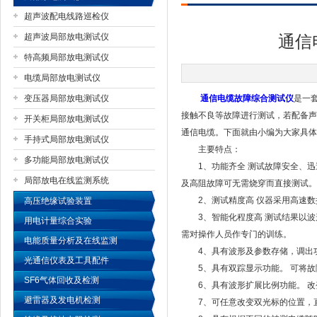
超声波配电线路巡检仪
超声波局部放电测试仪
通信
特高频局部放电测试仪
扬州国浩电气有限公司
电缆局部放电测试仪
变压器局部放电测试仪
通信电缆故障综合测试仪
是一
接触不良等故障进行测试，若配备声
开关柜局部放电测试仪
通信电缆。下面就由小编为大家具体
手持式局部放电测试仪
主要特点：
多功能局部放电测试仪
1、功能齐全 测试故障安全、迅
局部放电在线监测系统
及高阻故障可无需烧穿而直接测试。
2、测试精度高 仪器采用高速数据采
高压绝缘试验装置
3、智能化程度高 测试结果以波
用电计量综合实验
需对操作人员作专门的训练。
电能质量分析及在线监测
4、具有波形及参数存储，调出功
光通信仪表及工具配件
5、具有双踪显示功能。 可将故
SF6气体回收及检测
6、具有波形扩展比例功能。 改
避雷器及发电机检测
7、可任意改变双光标的位置，直