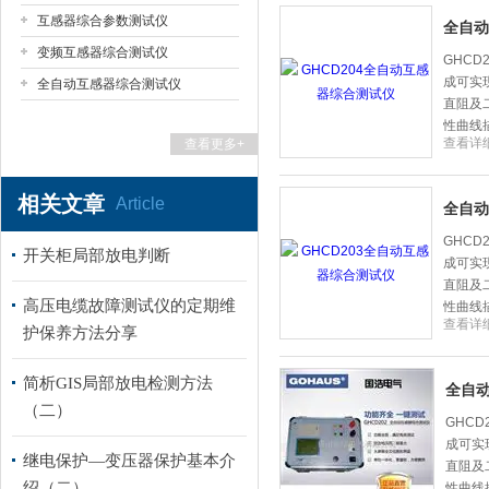
互感器综合参数测试仪
全自动
变频互感器综合测试仪
扬州国浩电气有限公司
GHC
成可实
全自动互感器综合测试仪
直阻及
性曲线
查看详
查看更多+
相关文章
Article
全自动
GHC
开关柜局部放电判断
成可实
直阻及
高压电缆故障测试仪的定期维
性曲线
查看详
护保养方法分享
简析GIS局部放电检测方法
全自
（二）
GHC
成可实
继电保护—变压器保护基本介
直阻及
绍（二）
性曲线