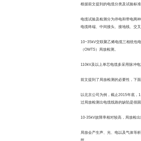
根据前文提到的电缆分类及试验标准
电缆试验及检测分为停电和带电两种
电缆终端、中间接头、接地线、交叉
10~35kV交联聚乙烯电缆三相统
（OWTS）局放检测。
110kV及以上单芯电缆多采用脉
前文提到了局放检测的必要性，下面
以北京公司为例，截止2015年底，1
过局放检测出电缆线路的缺陷是很困
10-35kV故障率相对较高，局放检
局放会产生声、光、电以及气体等析
扰。