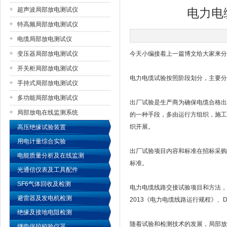
超声波局部放电测试仪
电力电
特高频局部放电测试仪
扬州国浩电气有限公司
电缆局部放电测试仪
变压器局部放电测试仪
今天小编接着上一篇博文给大家来分
开关柜局部放电测试仪
电力电缆试验按照阶段划分，主要分
手持式局部放电测试仪
多功能局部放电测试仪
出厂试验是生产商为确保电缆合格出
局部放电在线监测系统
的一种手段，多由运行方组织，施工
织开展。
高压绝缘试验装置
用电计量综合实验
出厂试验项目内容和标准在招标采购
电能质量分析及在线监测
标准。
光通信仪表及工具配件
SF6气体回收及检测
电力电缆线路交接试验项目和方法，目前
避雷器及发电机检测
2013《电力电缆线路运行规程》、D
绝缘及接地电阻检测
随着试验和检测技术的发展，局部放
继电保护校验仪器