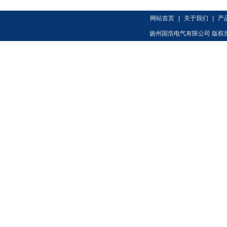
网站首页
|
关于我们
|
产
扬州国浩电气有限公司 版权