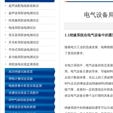
超声波配电线路巡检仪
超声波局部放电测试仪
电气设备
特高频局部放电测试仪
扬州国浩电气有限公司
电缆局部放电测试仪
1.1绝缘系统在电气设备中的重
变压器局部放电测试仪
开关柜局部放电测试仪
随着电力工业的迅速发展，电网规模
手持式局部放电测试仪
了更高的要求。
多功能局部放电测试仪
局部放电在线监测系统
在电力系统中，电气设备的状态直接
用。电气设备主要由导体、导磁材料
高压绝缘试验装置
从统计数据来看，在以上的三类故障中
用电计量综合实验
80%左右的事故是由绝缘材料(绝
电能质量分析及在线监测
能下降，发展到一定程度或在外部条
光通信仪表及工具配件
保证电气设备在整个运行期间具备必
SF6气体回收及检测
避雷器及发电机检测
绝缘系统中的绝缘缺陷通常可以分成