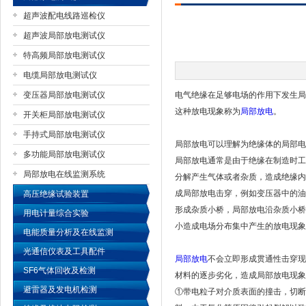
超声波配电线路巡检仪
超声波局部放电测试仪
特高频局部放电测试仪
扬州国浩电气有限公司
电缆局部放电测试仪
变压器局部放电测试仪
电气绝缘在足够电场的作用下发生局
这种放电现象称为
局部放电
。
开关柜局部放电测试仪
手持式局部放电测试仪
局部放电可以理解为绝缘体的局部电
多功能局部放电测试仪
局部放电通常是由于绝缘在制造时工
局部放电在线监测系统
分解产生气体或者杂质，造成绝缘内
成局部放电击穿，例如变压器中的油
高压绝缘试验装置
形成杂质小桥，局部放电沿杂质小桥
用电计量综合实验
小造成电场分布集中产生的放电现象
电能质量分析及在线监测
光通信仪表及工具配件
局部放电
不会立即形成贯通性击穿现
SF6气体回收及检测
材料的逐步劣化，造成局部放电现象
避雷器及发电机检测
①带电粒子对介质表面的撞击，切断