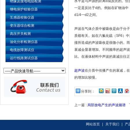
水平是与声源的距离d成反比的。但
绝缘及接地电阻检测
一定是反比于d的。例如在矿物油中，
继电保护校验仪器
d1/4一d2之间。
互感器校验仪器
变压器综合检测
声波在气体介质中被吸收是由于分子
高压开关检测
质都有关。如在六氟化硫（SF6）中
油化分析检测仪器
撞所造成的声波吸收是很微小的。而在
衰减会显著增加。不同频率的超声波
电缆故障测试仪
比。在液体材料中声波的衰减往往正
运行线路测试仪器
超声波
在介质中传播产生的衰减，在
的增加比较慢。
分享到：
上一篇 :
局部放电产生的声波频谱
下
网站首页
|
关于我们
|
产