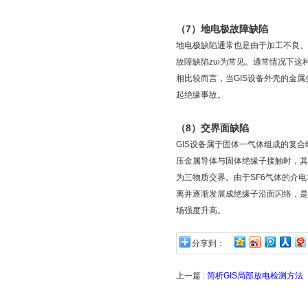
（7）地电极故障缺陷
地电极缺陷通常也是由于加工不良、
故障缺陷zui为常见。通常情况下
相比较而言，当GIS设备外壳的金
起绝缘事故。
（8）交界面缺陷
GIS设备属于固体一气体组成的复合绝
压金属导体与固体绝缘子接触时，其
为三物质交界。由于SF6气体的介
离并逐渐发展成绝缘子沿面闪络，是
场强度升高。
分享到：
上一篇 :
简析GIS局部放电检测方法