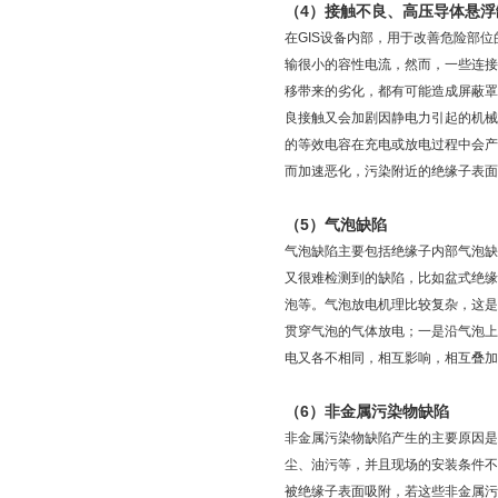
（4）接触不良、高压导体悬浮
在GIS设备内部，用于改善危险部
输很小的容性电流，然而，一些连接
移带来的劣化，都有可能造成屏蔽罩
良接触又会加剧因静电力引起的机械
的等效电容在充电或放电过程中会产
而加速恶化，污染附近的绝缘子表面
（5）气泡缺陷
气泡缺陷主要包括绝缘子内部气泡缺
又很难检测到的缺陷，比如盆式绝缘
泡等。气泡放电机理比较复杂，这是
贯穿气泡的气体放电；一是沿气泡上
电又各不相同，相互影响，相互叠加
（6）非金属污染物缺陷
非金属污染物缺陷产生的主要原因是
尘、油污等，并且现场的安装条件不
被绝缘子表面吸附，若这些非金属污