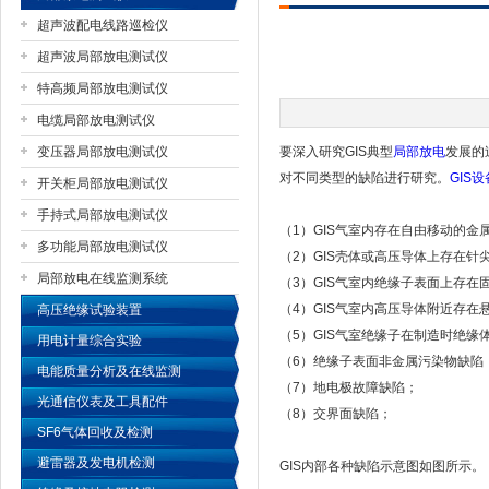
超声波配电线路巡检仪
超声波局部放电测试仪
特高频局部放电测试仪
扬州国浩电气有限公司
电缆局部放电测试仪
变压器局部放电测试仪
要深入研究GIS典型
局部放电
发展的
对不同类型的缺陷进行研究。
GIS
开关柜局部放电测试仪
手持式局部放电测试仪
（1）GIS气室内存在自由移动的金
多功能局部放电测试仪
（2）GIS壳体或高压导体上存在针
局部放电在线监测系统
（3）GIS气室内绝缘子表面上存在
（4）GIS气室内高压导体附近存
高压绝缘试验装置
（5）GIS气室绝缘子在制造时绝
用电计量综合实验
（6）绝缘子表面非金属污染物缺陷
电能质量分析及在线监测
（7）地电极故障缺陷；
光通信仪表及工具配件
（8）交界面缺陷；
SF6气体回收及检测
避雷器及发电机检测
GIS内部各种缺陷示意图如图所示。