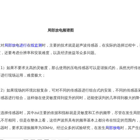
局部放电频谱图
在对
局部放电进行在线监测
时，主要的技术就是超声波传感器，在实际的选择过程中，
度，还要考虑分辨率和安装难度，以及经济效益等众多问题。
（1）如果不要求太高的灵敏度，那么使用的压电传感器可以是谐振式的，虽然光纤传
要进行现场运用，难度极大；
（2）如果现场的环境比较复杂，可对不同的传感器进行组合式的安装，不同的传感器
传感器进行组合，这样做在使灵敏度得到提升的同时，还能使误判的几率得到极大的降
在选择传感器时，其中zui主要的依据和指标就是灵敏度和工作的频带，尽管在发生局
也不尽相同，但是在整体上看，这些声波所具有的频率基本上都分布在恒定的范围内，具体
感器时，要求其谐振频率为30kHz。经过众多的试验研究，在发生
局部放电
时，其产生