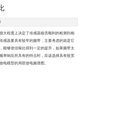
比
8
很大程度上决定了传感器能否顺利的检测到相
传感器要具有较窄的频带，主要考虑的就是它
，能够使信噪比得到一定的提升，如果频带太
频率响应所具有的特点时，应该选择具有较宽
放电模型的局部放电频谱图。