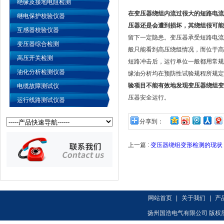
绝缘及接地电阻检测
在变压器绕组内流过很大的短路电流
继电保护校验仪器
压器还是会遭到损坏，其绕组很可能
互感器校验仪器
留下一定隐患。变压器承受短路电流
变压器综合检测
般只能看到高压绕组情况，而位于高
高压开关检测
短路冲击后，运行单位一般都用常规
油化分析检测仪器
缘油分析均在预防性试验规程所规定
验项目不能有效地发现变压器绕组变
电缆故障测试仪
压器安全运行。
运行线路测试仪器
分享到：
上一篇 :
变压器绕组变形检测的现状
网站首页
|
关于我们
|
产
扬州国浩电气有限公司 版权