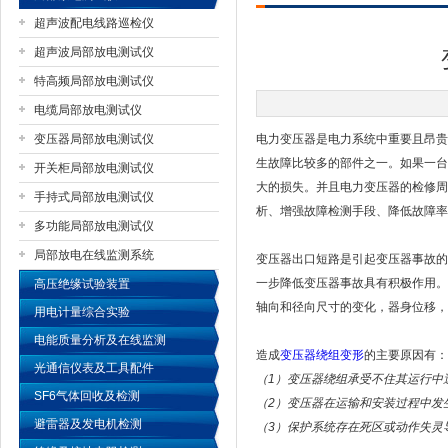
超声波配电线路巡检仪
超声波局部放电测试仪
特高频局部放电测试仪
扬州国浩电气有限公司
电缆局部放电测试仪
变压器局部放电测试仪
电力变压器是电力系统中重要且昂贵
生故障比较多的部件之一。如果一台
开关柜局部放电测试仪
大的损失。并且电力变压器的检修周
手持式局部放电测试仪
析、增强故障检测手段、降低故障率
多功能局部放电测试仪
局部放电在线监测系统
变压器出口短路是引起变压器事故的
一步降低变压器事故具有积极作用。
高压绝缘试验装置
轴向和径向尺寸的变化，器身位移，
用电计量综合实验
电能质量分析及在线监测
造成
变压器绕组变形
的主要原因有：
光通信仪表及工具配件
（1）变压器绕组承受不住其运行中
SF6气体回收及检测
（2）变压器在运输和安装过程中发
避雷器及发电机检测
（3）保护系统存在死区或动作失灵