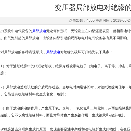
变压器局部放电对绝缘
点击次数：4555 更新时间：2018-05-2
电力系统中电气设备的
局部放电
无论何种形式，无论发生在内部还是表面，都相应地对
电、由气泡引起的局部放电、由设备内部引起的局部放电对电气设备各有其不同影响。
针对局部放电的各种表现形式，
局部放电
对绝缘的破坏可归结为以下几点：
（1）对于油纸绝缘中的纸或者纸板，绝缘介质被带电粒子（如电子、离子等）冲击，
绝缘；
（2）局部放电造成该处的介质局部过热。当放电时间足够长时，对油纸绝缘可使纸（
围。它能使有机绝缘材料发生光老化、龟裂；
（3）由于放电的电解作用，产生原子氧、臭氧、一氧化氮和二氧化氮，从而使绝缘受
亚硝酸，它不仅腐蚀绝缘材料，而且对导体也产生腐蚀作用，生成铜汞和硝酸铜粉。
探讨绝缘油击穿现象生成的原因，发现主要是油中杂质和油电解所生成的物质，在变压