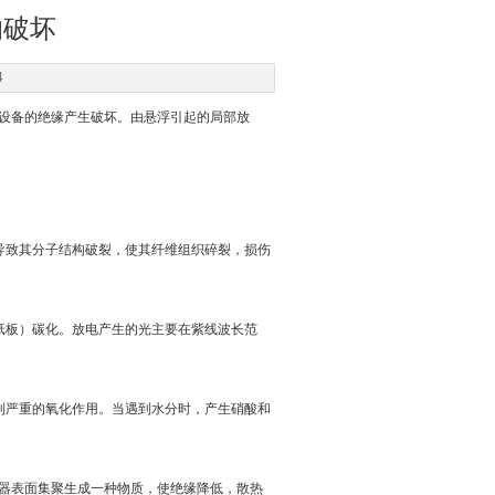
的破坏
4
设备的绝缘产生破坏。由悬浮引起的局部放
导致其分子结构破裂，使其纤维组织碎裂，损伤
纸板）碳化。放电产生的光主要在紫线波长范
到严重的氧化作用。当遇到水分时，产生硝酸和
器表面集聚生成一种物质，使绝缘降低，散热