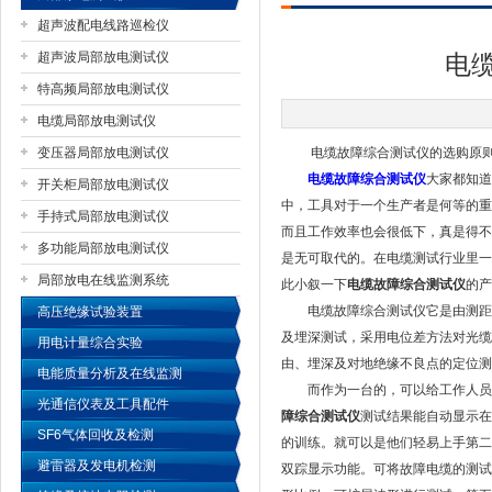
超声波配电线路巡检仪
超声波局部放电测试仪
电
特高频局部放电测试仪
扬州国浩电气有限公司
电缆局部放电测试仪
变压器局部放电测试仪
电缆故障综合测试仪的选购原则
电缆故障综合测试仪
大家都知道
开关柜局部放电测试仪
中，工具对于一个生产者是何等的重
手持式局部放电测试仪
而且工作效率也会很低下，真是得不
多功能局部放电测试仪
是无可取代的。在电缆测试行业里一
局部放电在线监测系统
此小叙一下
电缆故障综合测试仪
的产
电缆故障综合测试仪它是由测距仪
高压绝缘试验装置
及埋深测试，采用电位差方法对光缆
用电计量综合实验
由、埋深及对地绝缘不良点的定位测
电能质量分析及在线监测
而作为一台的，可以给工作人员带
光通信仪表及工具配件
障综合测试仪
测试结果能自动显示在
SF6气体回收及检测
的训练。就可以是他们轻易上手第二
避雷器及发电机检测
双踪显示功能。可将故障电缆的测试