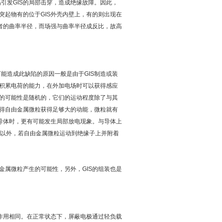
易引发GIS的局部击穿，造成绝缘故障。因此，
起物有的位于GIS外壳内壁上，有的则出现在
者的曲率半径，而场强与曲率半径成反比，故高
可能造成此缺陷的原因一般是由于GIS制造或装
积累电荷的能力，在外加电场时可以获得感应
的可能性是随机的，它们的运动程度除了与其
得自由金属微粒获得足够大的动能，微粒就有
导体时，更有可能发生局部放电现象。与导体上
此以外，若自由金属微粒运动到绝缘子上并附着
属微粒产生的可能性，另外，GIS的组装也是
作用相同。在正常状态下，屏蔽电极通过轻负载