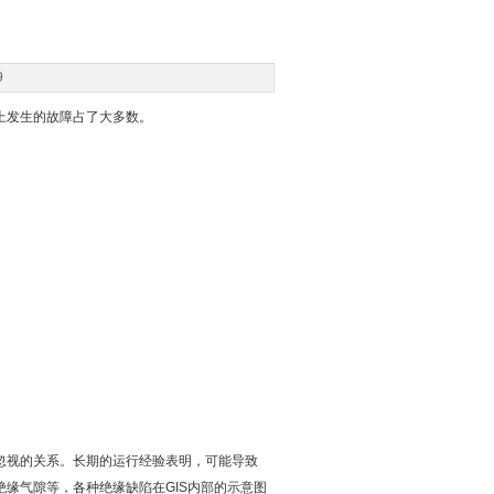
9
上发生的故障占了大多数。
忽视的关系。长期的运行经验表明，可能导致
绝缘气隙等，各种绝缘缺陷在GIS内部的示意图