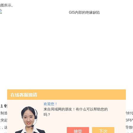
如图所示。
GIS内部的绝缘缺陷
欢迎您！
1.1 针状突起物
来自局域网的朋友！有什么可以帮助您的
在制造、安装及操作GIS的过程中，可能会在高压导体或金属外壳上留下比较尖锐的针
吗？
状突起物的存在会改变场强分布，其周围会形成高场强区，若场强继续增高并达到SF
生，这将有利于间隙中的电场分布的改善，使电场分布变得更加均匀，故此时不易导致