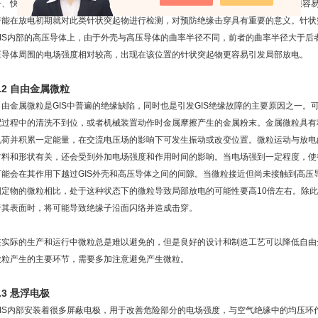
击、快速暂态过电压(VETO)下，电场强度和电压变化梯度都很大，针状突起物则很容
若能在放电初期就对此类针状突起物进行检测，对预防绝缘击穿具有重要的意义。针状突
GIS内部的高压导体上，由于外壳与高压导体的曲率半径不同，前者的曲率半径大于后
压导体周围的电场强度相对较高，出现在该位置的针状突起物更容易引发局部放电。
1.2 自由金属微粒
自由金属微粒是GIS中普遍的绝缘缺陷，同时也是引发GIS绝缘故障的主要原因之一。
配过程中的清洗不到位，或者机械装置动作时金属摩擦产生的金属粉末。金属微粒具有
电荷并积累一定能量，在交流电压场的影响下可发生振动或改变位置。微粒运动与放电
材料和形状有关，还会受到外加电场强度和作用时间的影响。当电场强到一定程度，使
可能会在其作用下越过GIS外壳和高压导体之间的间隙。当微粒接近但尚未接触到高压
固定物的微粒相比，处于这种状态下的微粒导致局部放电的可能性要高10倍左右。除
于其表面时，将可能导致绝缘子沿面闪络并造成击穿。
在实际的生产和运行中微粒总是难以避免的，但是良好的设计和制造工艺可以降低自由金
微粒产生的主要环节，需要多加注意避免产生微粒。
.3 悬浮电极
GIS内部安装着很多屏蔽电极，用于改善危险部分的电场强度，与空气绝缘中的均压环