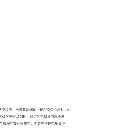
状突起物。当设备两端加上稳态交流电压时，针
6气体的击穿场强时，稳定的电晕放电就会发
电极间的贯穿性击穿。但是在快速电压如冲