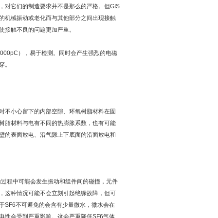
对它们的制造要求并不是那么的严格。但GIS
的机械振动或老化而与其他部分之间出现接触
使接触不良的问题更加严重。
000pC），易于检测。同时会产生强烈的电磁
穿。
时不小心留下的内部空隙、环氧树脂材料在固
树脂材料与电有不同的热膨胀系数，也有可能
壁的表面放电、沿气隙上下底面的沿面放电和
运输过程中可能会发生振动和组件间的碰撞，元件
，这种情况可能不会立刻引起绝缘故障，但可
于SF6不可避免的会含有少量微水，微水会在
电性会受到严重影响。这会严重降低SF6气体