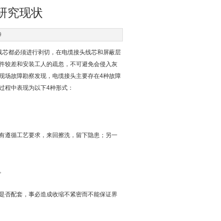
研究现状
9
线芯都必须进行剥切，在电缆接头线芯和屏蔽层
件较差和安装工人的疏忽，不可避免会侵入灰
现场故障勘察发现，电缆接头主要存在4种故障
过程中表现为以下4种形式：
有遵循工艺要求，来回擦洗，留下隐患；另一
。
是否配套，事必造成收缩不紧密而不能保证界