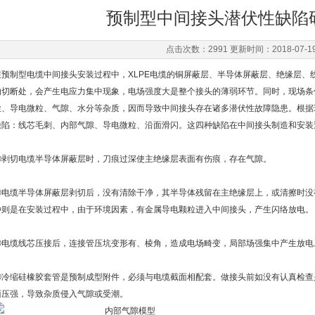
预制型中间接头潜伏性缺陷
点击次数：2991 更新时间：2018-07-1
在预制型电缆中间接头安装过程中，XLPE电缆的铜屏蔽层、半导体屏蔽层、绝缘层、
的切断处，会产生电应力集中现象，电场强度大是整个接头的薄弱环节。同时，现场条
尘、导电微粒、气隙、水分等杂质，因而导致中间接头存在诸多潜伏性故障隐患。根据
缺陷：线芯毛刺、内部气隙、导电微粒、沿面滑闪。这四种缺陷在中间接头制造和安装
①剥切电缆半导体屏蔽层时，刀痕过深使主绝缘层表面有伤痕，存在气隙。
②电缆半导体屏蔽层剥切后，没有清除干净，其半导体残留在主绝缘层上，或清擦时没
种则是在安装过程中，由于环境因素，有金属导电颗粒进入中间接头，产生闪络放电。
③电缆线芯压接后，连接管压坑变形有、棱角，造成电场畸变，局部场强集中产生放电
④冷缩硅橡胶套管是预制成型附件，必须与电缆截面相配套。做接头前如没有认真检查
面压强，导致杂质侵入气隙或受潮。