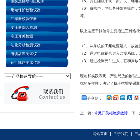
（5）其它随机干扰：如开关、继电
绝缘及接地电阻检测
（6）白噪声：包括各种随机噪声，
继电保护校验仪器
等。
互感器校验仪器
变压器综合检测
以上这些干扰信号主要通过三种途径
高压开关检测
油化分析检测仪器
（1）从系统的工频电源进入，故监
（2）通过电磁祸合进入监测系统，
电缆故障测试仪
（3）通过检测元件进入，它和局放
运行线路测试仪器
理论和实践表明，产生局放的物理过程
扰的多样性，决定了抗干扰需要采取
分享到：
上一篇 :
常见开关柜绝缘故障
下一篇
网站首页
|
关于我们
|
产