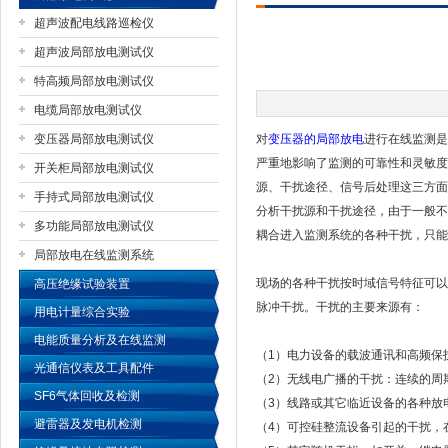
超声波配电线路巡检仪
超声波局部放电测试仪
特高频局部放电测试仪
扬州国浩电气有限公司
电缆局部放电测试仪
变压器局部放电测试仪
对
变压器的局部放电
进行在线监测是
严重地影响了监测的可靠性和灵敏度
开关柜局部放电测试仪
源、干扰途径、信号后处理这三方面
手持式局部放电测试仪
分析干扰源和干扰途径，由于一般不
多功能局部放电测试仪
耦合进入监测系统的各种干扰，只能
局部放电在线监测系统
现场的各种干扰按时域信号特征可以
高压绝缘试验装置
脉冲干扰。干扰的主要来源有：
用电计量综合实验
电能质量分析及在线监测
（1）电力设备的载波通讯和高频保护
光通信仪表及工具配件
（2）无线电广播的干扰：连续的周期
SF6气体回收及检测
（3）线路或其它临近设备的各种放
避雷器及发电机检测
（4）可控硅整流设备引起的干扰，