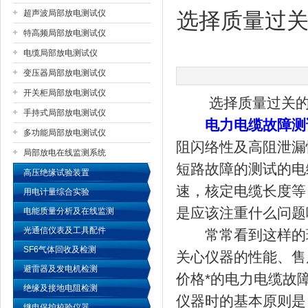
超声波局部放电测试仪
选择质量过
特高频局部放电测试仪
扬州国浩电气有限公司
电缆局部放电测试仪
变压器局部放电测试仪
开关柜局部放电测试仪
选择质量过关的电
手持式局部放电测试仪
电力电缆故障测
多功能局部放电测试仪
阻闪络性及高阻泄漏
局部放电在线监测系统
短路故障的测试的电
高压绝缘试验装置
速，核定电缆长度等
用电计量综合实验
是应该注重什么问题
电能质量分析及在线监测
光通信仪表及工具配件
常常看到这样的现
SF6气体回收及检测
关心仪器的性能、售
避雷器及发电机检测
价格*的电力电缆故
绝缘及接地电阻检测
仪器时的基本原则是
继电保护校验仪器