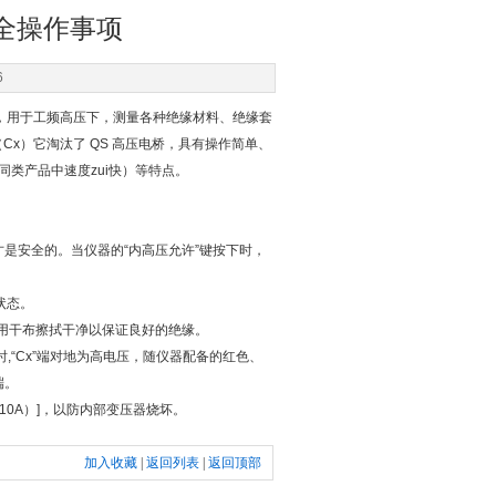
全操作事项
6
器，用于工频高压下，测量各种绝缘材料、绝缘套
x）它淘汰了 QS 高压电桥，具有操作简单、
类产品中速度zui快）等特点。
是安全的。当仪器的“内高压允许”键按下时，
状态。
用干布擦拭干净以保证良好的绝缘。
,“Cx”端对地为高电压，随仪器配备的红色、
端。
0A）]，以防内部变压器烧坏。
加入收藏
|
返回列表
|
返回顶部