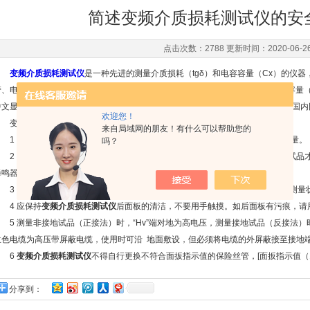
简述变频介质损耗测试仪的安
点击次数：2788 更新时间：2020-06-2
变频介质损耗测试仪
是一种先进的测量介质损耗（tgδ）和电容容量（Cx）的仪
管、电力电缆、电容器、互感器、变压器等高压设备的介质损耗，（tgδ）和电容容量（C
中文显示、打印、使用方便、无需换算、自带高压、抗干扰能力强、测试时间（在国内同
欢迎您！
变频介质损耗测试仪安全操作注意事项：
来自局域网的朋友！有什么可以帮助您的
1 使用前必须将仪器的接地端子可靠接地。所有人员必须远离高压才能开始测量。
吗？
2 只有当仪器的“内高压允许”键未按下时，接触仪器的后面板和测量线缆与被试品才
蜂鸣器将鸣叫示警。
3 仪器正在测量时，严禁操作除“启/停”键外的所有按键。但可用“启/停”键退出测量
4 应保持
变频介质损耗测试仪
后面板的清洁，不要用手触摸。如后面板有污痕，请
5 测量非接地试品（正接法）时，“Hv”端对地为高电压，测量接地试品（反接法）时
兰色电缆为高压带屏蔽电缆，使用时可沿 地面敷设，但必须将电缆的外屏蔽接至接地
6
变频介质损耗测试仪
不得自行更换不符合面扳指示值的保险丝管，[面扳指示值（1
分享到：