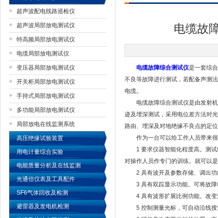
超声波配电线路巡检仪
超声波局部放电测试仪
电缆故
特高频局部放电测试仪
扬州国浩电气有限公司
电缆局部放电测试仪
变压器局部放电测试仪
电缆故障综合测试仪
是一套综合
不良等故障进行测试，若配备声测法
开关柜局部放电测试仪
电缆。
手持式局部放电测试仪
电缆故障综合测试仪是由发射机和
多功能局部放电测试仪
迹及埋深测试，采用电位差方法对光
局部放电在线监测系统
路由、埋深及对地绝缘不良点的定位
作为一台可以给工作人员带来很
高压绝缘试验装置
1 要求仪器智能化程度高。测试
用电计量综合实验
对操作人员作专门的训练。就可以是
电能质量分析及在线监测
2 具有波开及参数存储、调出功
光通信仪表及工具配件
3 具有双踪显示功能。可将故障
SF6气体回收及检测
4 具有波形扩展比例功能。改变
避雷器及发电机检测
5 控制测量光标，可自动沿线搜