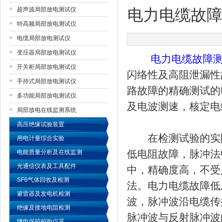
超声波局部放电测试仪
电力电缆故
特高频局部放电测试仪
扬州国浩电气有限公司
电缆局部放电测试仪
变压器局部放电测试仪
电力电缆故障
开关柜局部放电测试仪
闪络性及高阻泄漏性
手持式局部放电测试仪
路故障的精确测试的
多功能局部放电测试仪
及电波测速，核定电
局部放电在线监测系统
高压绝缘试验装置
在检测试验的实际
用电计量综合实验
低电阻故障，脉冲法
电能质量分析及在线监测
光通信仪表及工具配件
中，精确度高，不受
SF6气体回收及检测
法。电力电缆故障低
避雷器及发电机检测
波，脉冲波沿电缆传
绝缘及接地电阻检测
脉冲波与反射脉冲波
继电保护校验仪器