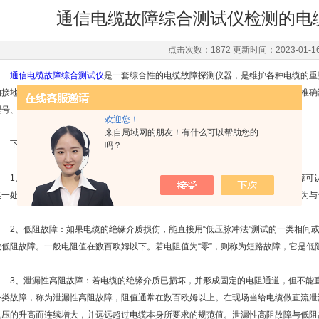
通信电缆故障综合测试仪检测的电
点击次数：1872 更新时间：2023-01-1
通信电缆故障综合测试仪
是一套综合性的电缆故障探测仪器，是维护各种电缆的重
的接地，短路和电缆的断线，接触不良等故障进行测试，若配备声测法定点仪，可准确
型号、不同等级电压的电力电缆及通信电缆。
欢迎您！
来自局域网的朋友！有什么可以帮助您的
下面咱们来分析通信电缆故障综合测试仪检测的电缆故障性质：
吗？
1、开路故障：如果电缆绝缘正常，但因导体原因不能正常输送电压的一类故障可认
某一处存在较大的线电阻及断芯等情况。一般单纯性开路故障很少见到，多数表现为与
2、低阻故障：如果电缆的绝缘介质损伤，能直接用“低压脉冲法"测试的一类相间或
做低阻故障。一般电阻值在数百欧姆以下。若电阻值为“零”，则称为短路故障，它是低
3、泄漏性高阻故障：若电缆的绝缘介质已损坏，并形成固定的电阻通道，但不能直接
一类故障，称为泄漏性高阻故障，阻值通常在数百欧姆以上。在现场当给电缆做直流泄
电压的升高而连续增大，并远远超过电缆本身所要求的规范值。泄漏性高阻故障与低阻