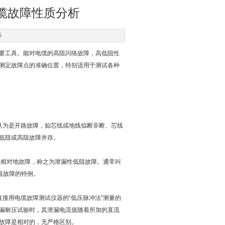
缆故障性质分析
6
要工具。能对电缆的高阻闪络故障，高低阻性
测定故障点的准确位置，特别适用于测试各种
为是开路故障，如芯线或地线似断非断、芯线
低阻或高阻故障并存。
相对地故障，称之为泄漏性低阻故障。通常叫
阻故障的特例。
用电缆故障测试仪器的“低压脉冲法”测量的
漏耐压试验时，其泄漏电流值随着所加的直流
故障是相对的，无严格区别。