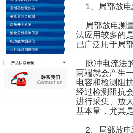
1、局部放电
互感器校验仪器
变压器综合检测
局部放电测量
高压开关检测
法应用较多的
油化分析检测仪器
电缆故障测试仪
已广泛用于局
运行线路测试仪器
脉冲电流法的
两端就会产生
电容和检测阻
经过检测阻抗
进行采集、放
基本量，尤其
2、局部放电