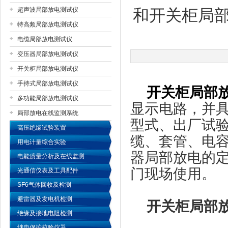
超声波局部放电测试仪
和开关柜局部
特高频局部放电测试仪
扬州国浩电气有限公司
电缆局部放电测试仪
变压器局部放电测试仪
开关柜局部放电测试仪
手持式局部放电测试仪
开关柜局部
多功能局部放电测试仪
显示电路，并
局部放电在线监测系统
型式、出厂试
高压绝缘试验装置
缆、套管、电
用电计量综合实验
器局部放电的
电能质量分析及在线监测
门现场使用。
光通信仪表及工具配件
SF6气体回收及检测
避雷器及发电机检测
开关柜局部
绝缘及接地电阻检测
继电保护校验仪器