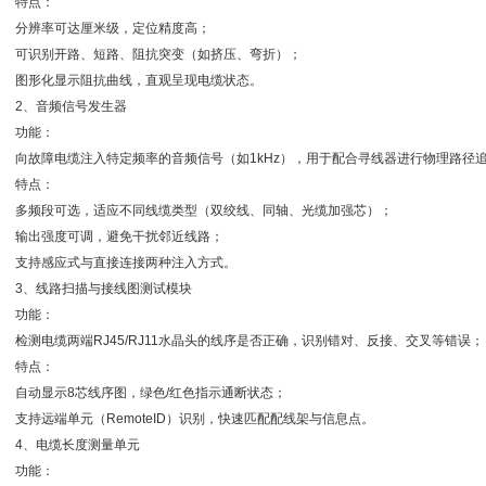
特点：
分辨率可达厘米级，定位精度高；
可识别开路、短路、阻抗突变（如挤压、弯折）；
图形化显示阻抗曲线，直观呈现电缆状态。
2、音频信号发生器
功能：
向故障电缆注入特定频率的音频信号（如1kHz），用于配合寻线器进行物理路径
特点：
多频段可选，适应不同线缆类型（双绞线、同轴、光缆加强芯）；
输出强度可调，避免干扰邻近线路；
支持感应式与直接连接两种注入方式。
3、线路扫描与接线图测试模块
功能：
检测电缆两端RJ45/RJ11水晶头的线序是否正确，识别错对、反接、交叉等错误；
特点：
自动显示8芯线序图，绿色/红色指示通断状态；
支持远端单元（RemoteID）识别，快速匹配配线架与信息点。
4、电缆长度测量单元
功能：