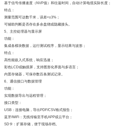
基于信号传播速度（NVP值）和往返时间，自动计算电缆实际长度；
特点：
测量范围可达数千米，误差<±3%；
可辅助判断是否存在多余盘绕或隐藏接头。
5、主控处理器与显示屏
功能：
集成各模块数据，运行测试程序，显示结果与波形；
特点：
高性能嵌入式系统，响应迅速；
彩色LCD或触摸屏，支持图形化界面与多语言；
内置存储器，可保存数百条测试记录。
6、通信接口与数据管理
功能：
实现数据导出与远程管理；
接口类型：
USB：连接电脑，导出PDF/CSV格式报告；
蓝牙/WiFi：无线传输至手机APP或云平台；
SD卡：扩展存储，便于现场存档。