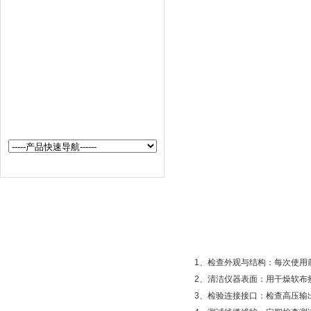
互感器校验仪器
变压器综合检测
高压开关检测
油化分析检测仪器
电缆故障测试仪
运行线路测试仪器
1、检查外观与结构：每次使用前
2、清洁仪器表面：用干燥软布擦
3、检验连接接口：检查高压输出