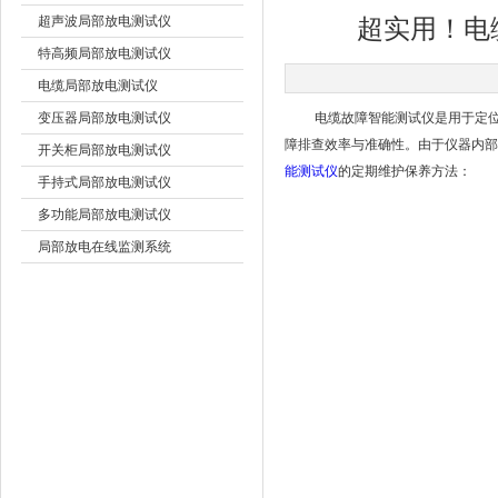
超声波局部放电测试仪
超实用！电
特高频局部放电测试仪
扬州国浩电气有限公司
电缆局部放电测试仪
变压器局部放电测试仪
电缆故障智能测试仪是用于定位和
障排查效率与准确性。由于仪器内部
开关柜局部放电测试仪
能测试仪
的定期维护保养方法：
手持式局部放电测试仪
多功能局部放电测试仪
局部放电在线监测系统
高压绝缘试验装置
用电计量综合实验
电能质量分析及在线监测
光通信仪表及工具配件
SF6气体回收及检测
避雷器及发电机检测
绝缘及接地电阻检测
继电保护校验仪器