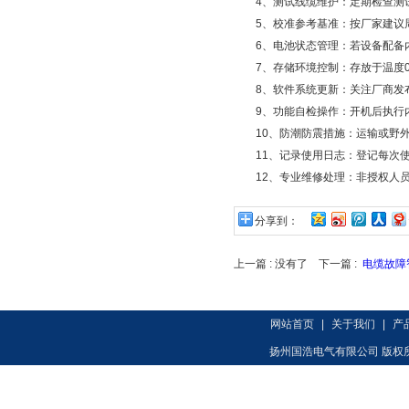
4、测试线缆维护：定期检查测试
5、校准参考基准：按厂家建议周
6、电池状态管理：若设备配备内
7、存储环境控制：存放于温度0～
8、软件系统更新：关注厂商发布
9、功能自检操作：开机后执行内
10、防潮防震措施：运输或野外
11、记录使用日志：登记每次使
12、专业维修处理：非授权人员
分享到：
上一篇 : 没有了 下一篇 :
电缆故障
网站首页
|
关于我们
|
产
扬州国浩电气有限公司 版权