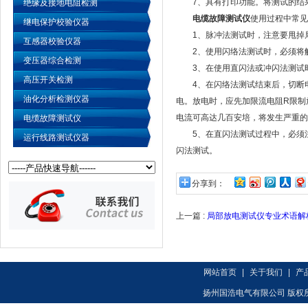
7、具有打印功能。将测试的结
绝缘及接地电阻检测
电缆故障测试仪
使用过程中常见
继电保护校验仪器
1、脉冲法测试时，注意要甩掉局内
互感器校验仪器
2、使用闪络法测试时，必须将触
变压器综合检测
3、在使用直闪法或冲闪法测试时
高压开关检测
4、在闪络法测试结束后，切断
油化分析检测仪器
电。放电时，应先加限流电阻R限制
电流可高达几百安培，将发生严重的
电缆故障测试仪
5、在直闪法测试过程中，必须注
运行线路测试仪器
闪法测试。
分享到：
上一篇 :
局部放电测试仪专业术语解
网站首页
|
关于我们
|
产
扬州国浩电气有限公司 版权