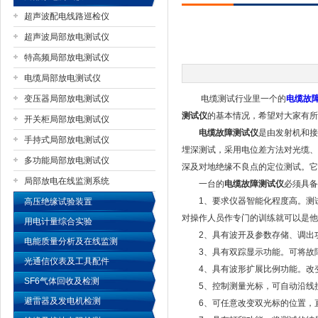
超声波配电线路巡检仪
超声波局部放电测试仪
特高频局部放电测试仪
扬州国浩电气有限公司
电缆局部放电测试仪
变压器局部放电测试仪
电缆测试行业里一个的
电缆故
测试仪
的基本情况，希望对大家有所
开关柜局部放电测试仪
电缆故障测试仪
是由发射机和接
手持式局部放电测试仪
埋深测试，采用电位差方法对光缆、
多功能局部放电测试仪
深及对地绝缘不良点的定位测试。它
局部放电在线监测系统
一台的
电缆故障测试仪
必须具备
1、要求仪器智能化程度高。测试
高压绝缘试验装置
对操作人员作专门的训练就可以是他
用电计量综合实验
2、具有波开及参数存储、调出功
电能质量分析及在线监测
3、具有双踪显示功能。可将故障
光通信仪表及工具配件
4、具有波形扩展比例功能。改变
SF6气体回收及检测
5、控制测量光标，可自动沿线搜
避雷器及发电机检测
6、可任意改变双光标的位置，直