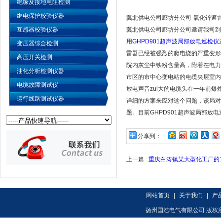
绝缘及接地电阻检测
继电保护校验仪器
冀北供电公司廊坊分公司-氧化锌避
互感器校验仪器
冀北供电公司廊坊分公司邀请我司到
用
GHPD901超声波局部放电巡检仪
变压器综合检测
雷器已经被强烈的爬电烧的严重变形
高压开关检测
院内灰尘中铁粉含量高，附着在电力
油化分析检测仪器
市区的市中心变电站的电缆夹层室内
电缆故障测试仪
放电声音zui大的电缆头在一年前
运行线路测试仪器
详细的方案来应对这个问题，该局对
题。目前GHPD901超声波局部放
分享到：
上一篇 :
重庆白涛镇某大型化工厂的1
网站首页
|
关于我们
|
产
扬州国浩电气有限公司 版权