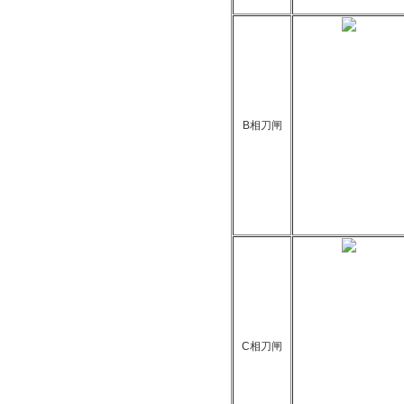
B相刀闸
C相刀闸