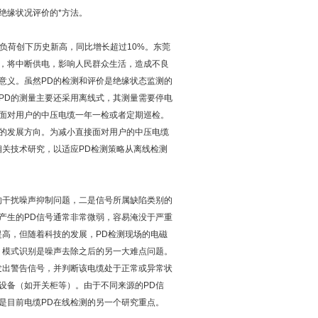
绝缘状况评价的*方法。
调负荷创下历史新高，同比增长超过10%。东莞
，将中断供电，影响人民群众生活，造成不良
意义。虽然PD的检测和评价是绝缘状态监测的
PD的测量主要还采用离线式，其测量需要停电
面对用户的中压电缆一年一检或者定期巡检。
的发展方向。为减小直接面对用户的中压电缆
相关技术研究，以适应PD检测策略从离线检测
的干扰噪声抑制问题，二是信号所属缺陷类别的
产生的PD信号通常非常微弱，容易淹没于严重
提高，但随着科技的发展，PD检测现场的电磁
。模式识别是噪声去除之后的另一大难点问题。
发出警告信号，并判断该电缆处于正常或异常状
设备（如开关柜等）。由于不同来源的PD信
是目前电缆PD在线检测的另一个研究重点。