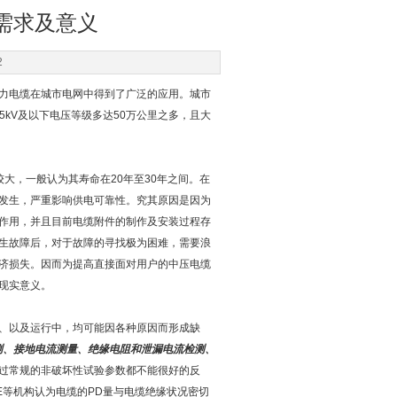
需求及意义
2
力电缆在城市电网中得到了广泛的应用。城市
5kV及以下电压等级多达50万公里之多，且大
大，一般认为其寿命在20年至30年之间。在
发生，严重影响供电可靠性。究其原因是因为
作用，并且目前电缆附件的制作及安装过程存
生故障后，对于故障的寻找极为困难，需要浪
济损失。因而为提高直接面对用户的中压电缆
现实意义。
、以及运行中，均可能因各种原因而形成缺
测、接地电流测量、绝缘电阻和泄漏电流检测、
过常规的非破坏性试验参数都不能很好的反
GRE等机构认为电缆的PD量与电缆绝缘状况密切