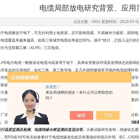
电缆局部放电研究背景、应用
点击次数：4501 更新时间：2018-07-0
由于电缆敷设于地下，可充分利用土地资源，且不影响美观、不易被外力破坏，因而电
中电缆覆盖率越来越高，如珠三角城市电缆化率超过90%。据不*统计，已投入运行的3
部分为交联聚乙烯（XLPE）三芯电缆。
XLPE电力电缆一般敷设在电缆沟或直埋于地下，其寿命受敷设环境及使用状态的影响较
经济发达的沿海地区，如长三角、珠三角等地，近几年因绝缘损坏导致的电缆故障时有
这些地区的电缆运行环境恶劣，电缆线路负荷一般较重，长期受高温、高电压、潮湿等
在较多问题。电缆由于敷设于地下，带来了很多好处，但同时也带来了一些不变，如发
欢迎您！
费大量的人力及物力，对供电可靠性造成极大的冲击，并带来难以估计的社会影响和经
来自局域网的朋友！有什么可以帮助您的
吗？
运行的可靠性，如何快速有效地通过各种检测手段判断电缆绝缘的劣化状态有着重要的
出厂试验合格的电缆在搬运及运输、现场敷设、电缆终端及中间接头的安装与制作过程
陷。目前，除出厂耐压试验外，电力电缆状态的检测方有：
PD检测、介质损耗因素检
运行温度监测及检测、电缆绝缘水树监测的直流法等。
大量试验研究表明：绝缘状态通
映，而PD或与PD有关的参量对于电缆绝缘老化状态有着很好的指示作用。IEC , CI