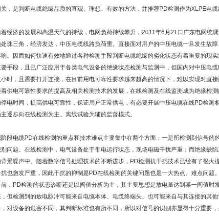
相关，是判断电缆绝缘品质的直观、理想、有效的方法，并推荐PD检测作为XLPE电缆
随着经济的发展和高温天气的持续，电网负荷持续攀升，2011年6月21口广东电网统
地处珠三角，经济发达，中压电缆线路负荷重。直接面对用户的中压电缆一旦发生故障
影响。因而如何快速有效地通过各种检测手段判断电缆绝缘的劣化状态有着重要的现实
重要手段，且已广泛应用于各类电气设备的绝缘状态检测与监测中，但国内对中压电缆
数小时，且需要打开连接，在目前用电可靠性要求越来越高的情况下，难以实现对直接
随着供电可靠性要求的提高及相关检测技术的发展，在线检测及在线监测成为绝缘检测
的停电时间，提高供电可靠性，保证用户正常供电，有必要开展中压电缆在线PD检测
为主逐步向在线检测为主、离线试验为辅的监督模式。
现阶段电缆PD在线检测的重点和技术难点主要集中在两个方面：一是所检测到信号的
识别问题。在线检测中，电气设备处于带电运行状态，现场电磁干扰严重；而绝缘缺陷
的背景噪声中。随着数字信号处理技术的不断进步，PD检测抗干扰技术已经有了很大
干扰也愈发严重，因此干扰的抑制是PD在线检测的关键问题也是一大热点、难点问题
目前，PD检测的状态诊断还是以闽值分析为主，其主要思想是放电量达到某一闽值时
态，但检测到的放电脉冲可能来自电缆本体、电缆终端头、也可能来自与其连接的其他
号，对设备的危害不同，其判断标准也有所不同，所以对信号的识别亦显得十分重要，