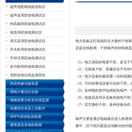
超声波配电线路巡检仪
超声波局部放电测试仪
特高频局部放电测试仪
扬州国浩电气有限公司
电缆局部放电测试仪
变压器局部放电测试仪
电力设备运行现场存在大量的干扰噪
还是在线检测，干扰噪声的抑制都是
开关柜局部放电测试仪
手持式局部放电测试仪
（1）电力系统的电晕干扰，多见于
多功能局部放电测试仪
（2）无线电干扰，普遍存在于空间中
局部放电在线监测系统
（3）电力设备的载波通一讯和高频保护
（4）可控硅整流设备引起的干扰，
高压绝缘试验装置
（5）各种随机噪声如绕组热噪声、
用电计量综合实验
（6）线路及其邻近设备的放电干扰
电能质量分析及在线监测
（7）其它随机干扰：各种设备动作
光通信仪表及工具配件
SF6气体回收及检测
噪声主要是通过电磁藕合进入检测系
避雷器及发电机检测
量中，抗干扰问题是必须解决的问题