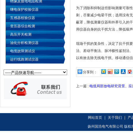
绝缘及接地电阻检测
为了消除和抑制这些影响测量可靠性
继电保护校验仪器
刺，尽量减少电晕干扰；选用没有无
互感器校验仪器
蔽罩，降低测量仪器和外界引入的干
变压器综合检测
用仪器自身的抗干扰方法，降低噪声
高压开关检测
油化分析检测仪器
现场干扰的复杂性，决定了抗干扰要
法、差动平衡法、脉冲极性鉴别法、
电缆故障测试仪
以有效去除无线电干扰、移动通信信
运行线路测试仪器
分享到：
上一篇 :
电缆局部放电研究背景、应
网站首页
|
关于我们
|
产
扬州国浩电气有限公司 版权