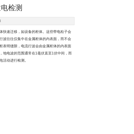
放电检测
3
体快速迁移，如设备的柜体。这些带电粒子会
行波往往仅集中在金属柜体的内表面，而不会
柜表明缝隙，电流行波会由金属柜体的内表面
，地电波的范围通常在1毫伏直至1伏中间，而
电活动进行检测。