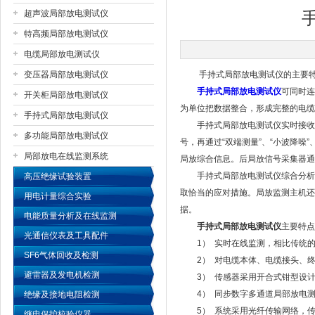
超声波局部放电测试仪
特高频局部放电测试仪
扬州国浩电气有限公司
电缆局部放电测试仪
变压器局部放电测试仪
手持式局部放电测试仪的主要
手持式局部放电测试仪
可同时连
开关柜局部放电测试仪
为单位把数据整合，形成完整的电缆
手持式局部放电测试仪
手持式局部放电测试仪实时接收局
多功能局部放电测试仪
号，再通过“双端测量”、“小波降噪
局部放电在线监测系统
局放综合信息。后局放信号采集器通
手持式局部放电测试仪综合分析局
高压绝缘试验装置
取恰当的应对措施。局放监测主机还
用电计量综合实验
据。
电能质量分析及在线监测
手持式局部放电测试仪
主要特点
光通信仪表及工具配件
1） 实时在线监测，相比传统的
SF6气体回收及检测
2） 对电缆本体、电缆接头、终
避雷器及发电机检测
3） 传感器采用开合式钳型设计
4） 同步数字多通道局部放电测
绝缘及接地电阻检测
5） 系统采用光纤传输网络，传
继电保护校验仪器