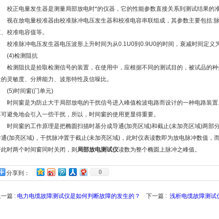
校正电量发生器是测量局部放电时*的仪器，它的性能参数直接关系到测试结果的
视在放电量校准器由校准脉冲电压发生器和校准电容串联组成，其参数主要包括:脉
值、校准电容值等。
校准脉冲电压发生器电压波形上升时间为从0.1U0到0.9U0的时间，衰减时间定义为
(4)检测阻抗
检测阻抗是拾取检测信号的装置，在使用中，应根据不同的测试目的，被试品的种
量的灵敏度、分辨能力、波形特性及信噪比。
(5)时间窗(门单元)
时间窗是为防止大于局部放电的干扰信号进入峰值检波电路而设计的一种电路装置
不可避免地会引入一些干扰，所以，时间窗的使用更显得重要。
时间窗的工作原理是把椭圆扫描时基分成导通(加亮区域)和截止(未加亮区域)两部分
导通(加亮区域)，干扰脉冲置于截止(未加亮区域)，此时仪表读数即为放电脉冲数值
若此时两个时间窗同时关闭，则
局部放电测试仪
读数为整个椭圆上脉冲之峰值。
0
分享到：
一篇 :
电力电缆故障测试仪是如何判断故障的发生的？
下一篇 :
浅析电缆故障测试