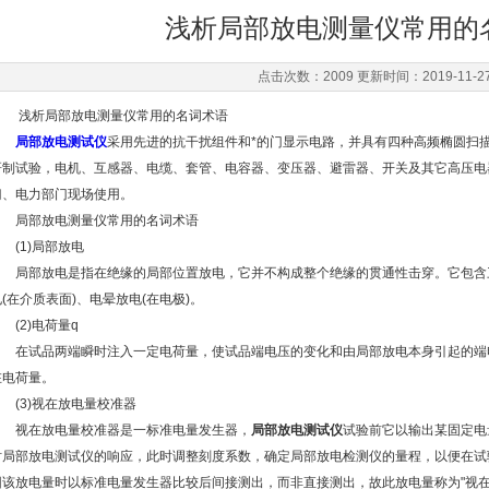
浅析局部放电测量仪常用的
点击次数：2009 更新时间：2019-11-2
浅析局部放电测量仪常用的名词术语
局部放电测试仪
采用先进的抗干扰组件和*的门显示电路，并具有四种高频椭圆扫
研制试验，电机、互感器、电缆、套管、电容器、变压器、避雷器、开关及其它高压电
门、电力部门现场使用。
局部放电测量仪常用的名词术语
(1)局部放电
局部放电是指在绝缘的局部位置放电，它并不构成整个绝缘的贯通性击穿。它包含三种
电(在介质表面)、电晕放电(在电极)。
(2)电荷量q
在试品两端瞬时注入一定电荷量，使试品端电压的变化和由局部放电本身引起的端
在电荷量。
(3)视在放电量校准器
视在放电量校准器是一标准电量发生器，
局部放电测试仪
试验前它以输出某固定电
时局部放电测试仪的响应，此时调整刻度系数，确定局部放电检测仪的量程，以便在试
因该放电量时以标准电量发生器比较后间接测出，而非直接测出，故此放电量称为"视在