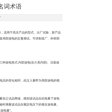
名词术语
7
描，适用于高压产品的型式、出厂试验，新产品
器局部放电的定量测试。可供制造厂、科研部
放电形式:内部放电(在介质内部)、沿面放
电压的变化相同，此注入量即为局部放电的视
量加之试品两端，模拟该试品在此电量下放电
验时测量该试品在额定电压下的视在放电量。
放电量"。