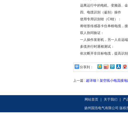
远离运行中的电机、变频器、金属
四、电缆识别（鉴别）操作
使用专用识别钳（CI钳）：
将钳形传感器卡住单根电缆，接收
双人协同验证：
一人操作发射机，另一人在远端
多缆并行时逐根测试：
依次断开非目标电缆，提高识别
分享到：
上一篇 :
超详细！架空线小电流接地
网站首页
|
关于我们
|
产
扬州国浩电气有限公司 版权