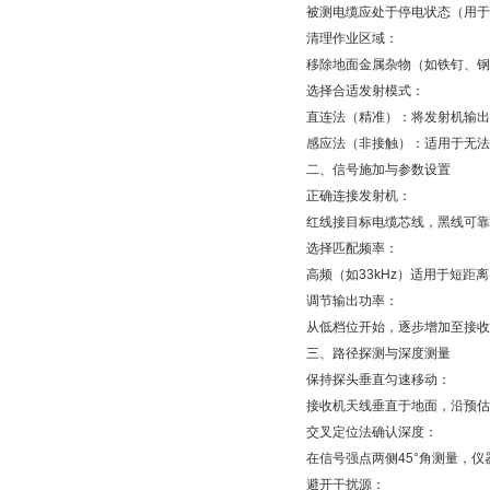
被测电缆应处于停电状态（用于识
清理作业区域：
移除地面金属杂物（如铁钉、钢
选择合适发射模式：
直连法（精准）：将发射机输出
感应法（非接触）：适用于无法断
二、信号施加与参数设置
正确连接发射机：
红线接目标电缆芯线，黑线可靠接
选择匹配频率：
高频（如33kHz）适用于短距离
调节输出功率：
从低档位开始，逐步增加至接收机
三、路径探测与深度测量
保持探头垂直匀速移动：
接收机天线垂直于地面，沿预估路
交叉定位法确认深度：
在信号强点两侧45°角测量，仪器
避开干扰源：