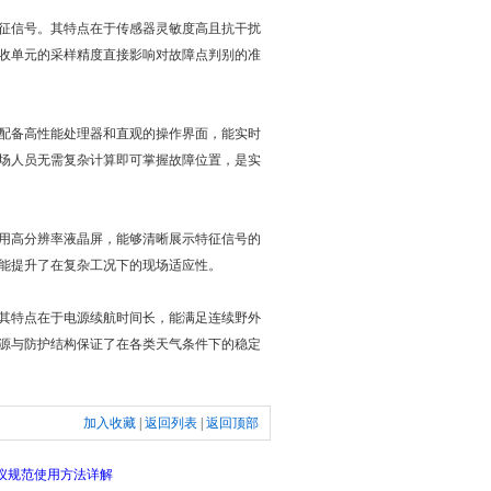
征信号。其特点在于传感器灵敏度高且抗干扰
收单元的采样精度直接影响对故障点判别的准
配备高性能处理器和直观的操作界面，能实时
场人员无需复杂计算即可掌握故障位置，是实
用高分辨率液晶屏，能够清晰展示特征信号的
能提升了在复杂工况下的现场适应性。
其特点在于电源续航时间长，能满足连续野外
源与防护结构保证了在各类天气条件下的稳定
加入收藏
|
返回列表
|
返回顶部
仪规范使用方法详解