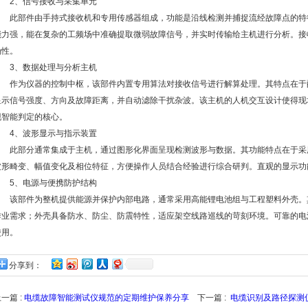
2、信号接收与采集单元
此部件由手持式接收机和专用传感器组成，功能是沿线检测并捕捉流经故障点的特
能力强，能在复杂的工频场中准确提取微弱故障信号，并实时传输给主机进行分析。接
确性。
3、数据处理与分析主机
作为仪器的控制中枢，该部件内置专用算法对接收信号进行解算处理。其特点在于
显示信号强度、方向及故障距离，并自动滤除干扰杂波。该主机的人机交互设计使得现
现智能判定的核心。
4、波形显示与指示装置
此部分通常集成于主机，通过图形化界面呈现检测波形与数据。其功能特点在于采
波形畸变、幅值变化及相位特征，方便操作人员结合经验进行综合研判。直观的显示功
5、电源与便携防护结构
该部件为整机提供能源并保护内部电路，通常采用高能锂电池组与工程塑料外壳。
作业需求；外壳具备防水、防尘、防震特性，适应架空线路巡线的苛刻环境。可靠的电
使用。
分享到：
一篇 :
电缆故障智能测试仪规范的定期维护保养分享
下一篇 :
电缆识别及路径探测