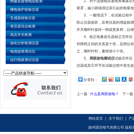
2、对于连接线应避免将暴露在外
绝缘及接地电阻检测
晕罩，减小因场强过高引起的电晕放
继电保护校验仪器
3、一般情况下，在试验过程中，
互感器校验仪器
防止仪器损坏，应将仪器的增益粗调
变压器综合检测
开关顺时针旋转一档或更多档，以便
高压开关检测
4、校正电量发生器校正完毕后，
油化分析检测仪器
邻两档之间的关系是十倍，且档位有
之，顺时针时，量程缩小十倍。
电缆故障测试仪
5、
局部放电测试仪
试验完毕后
运行线路测试仪器
仪器或其它环节在试验过程中发生故
分享到：
上一篇 :
什么是局部放电？
下一篇 
网站首页
|
关于我们
|
产
扬州国浩电气有限公司 版权