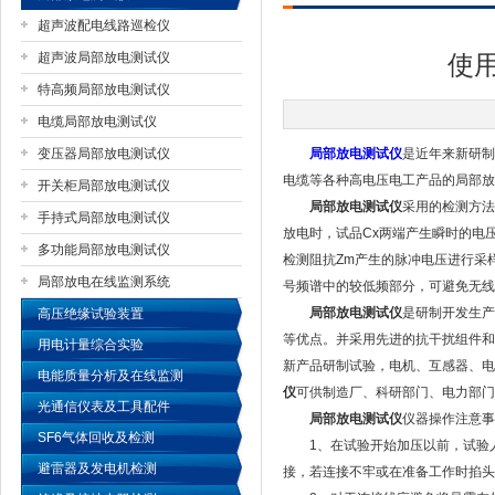
超声波配电线路巡检仪
超声波局部放电测试仪
使
特高频局部放电测试仪
扬州国浩电气有限公司
电缆局部放电测试仪
变压器局部放电测试仪
局部放电测试仪
是近年来新研制
电缆等各种高电压电工产品的局部放
开关柜局部放电测试仪
局部放电测试仪
采用的检测方法
手持式局部放电测试仪
放电时，试品Cx两端产生瞬时的电压
多功能局部放电测试仪
检测阻抗Zm产生的脉冲电压进行采
局部放电在线监测系统
号频谱中的较低频部分，可避免无线
局部放电测试仪
是研制开发生产
高压绝缘试验装置
等优点。并采用先进的抗干扰组件和
用电计量综合实验
新产品研制试验，电机、互感器、电
电能质量分析及在线监测
仪
可供制造厂、科研部门、电力部门
光通信仪表及工具配件
局部放电测试仪
仪器操作注意事
SF6气体回收及检测
1、在试验开始加压以前，试验人
避雷器及发电机检测
接，若连接不牢或在准备工作时掐头